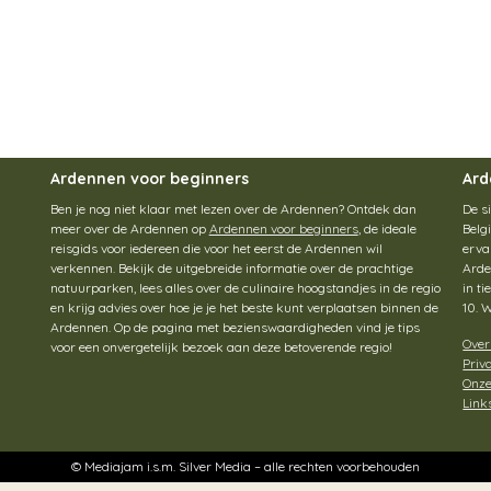
Ardennen voor beginners
Ard
Ben je nog niet klaar met lezen over de Ardennen? Ontdek dan
De s
meer over de Ardennen op
Ardennen voor beginners
, de ideale
Belg
reisgids voor iedereen die voor het eerst de Ardennen wil
erva
verkennen. Bekijk de uitgebreide informatie over de prachtige
Arde
natuurparken, lees alles over de culinaire hoogstandjes in de regio
in t
en krijg advies over hoe je je het beste kunt verplaatsen binnen de
10. 
Ardennen. Op de pagina met bezienswaardigheden vind je tips
Over
voor een onvergetelijk bezoek aan deze betoverende regio!
Priv
Onze
Link
© Mediajam i.s.m. Silver Media – alle rechten voorbehouden