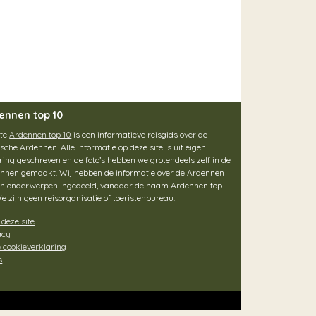
ennen top 10
ite
Ardennen top 10
is een informatieve reisgids over de
ische Ardennen. Alle informatie op deze site is uit eigen
ring geschreven en de foto’s hebben we grotendeels zelf in de
nnen gemaakt. Wij hebben de informatie over de Ardennen
ien onderwerpen ingedeeld, vandaar de naam Ardennen top
We zijn geen reisorganisatie of toeristenbureau.
 deze site
acy
 cookieverklaring
s